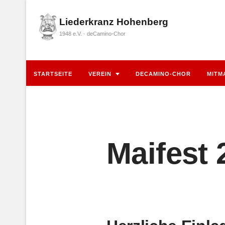
Liederkranz Hohenberg
1948 e.V. · deCamino-Chor
STARTSEITE
VEREIN
DECAMINO-CHOR
MITM
Maifest 