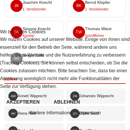
Joachim Knecht
Bernd Klopfer
JK
BK
1. Vorsitzender
2. Vorsitzender
Simone Knecht
Thomas Wiest
Wir benutzen Cookies
SK
TW
Kassier
Schriftführer
Wir nutzen Cookies auf unserer Website. Einige von ihnen sind
essenziell für den Betrieb der Seite, während andere uns
helfen, diese Website und die Nutzererfahrung zu verbessern
Sieger Götz
SG
Ehrenvorsitzender
(Tracking Cookies). Sie können selbst entscheiden, ob Sie die
Cookies zulassen möchten. Bitte beachten Sie, dass bei einer
Ablehnung womöglich nicht mehr alle Funktionalitäten der
BEIRAT
Seite zur Verfügung stehen.
Annett Wipprecht
Johannes Wipprecht
AW
JW
AKZEPTIEREN
ABLEHNEN
Weitere Informationen
|
Impressum
Alena Hertl
Dieter Seitz
AH
DS