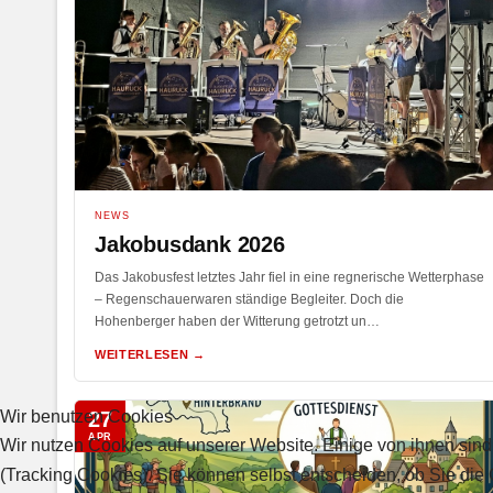
NEWS
Jakobusdank 2026
Das Jakobusfest letztes Jahr fiel in eine regnerische Wetterphase
– Regenschauerwaren ständige Begleiter. Doch die
Hohenberger haben der Witterung getrotzt un…
WEITERLESEN →
Wir benutzen Cookies
27
APR
Wir nutzen Cookies auf unserer Website. Einige von ihnen sind
(Tracking Cookies). Sie können selbst entscheiden, ob Sie die