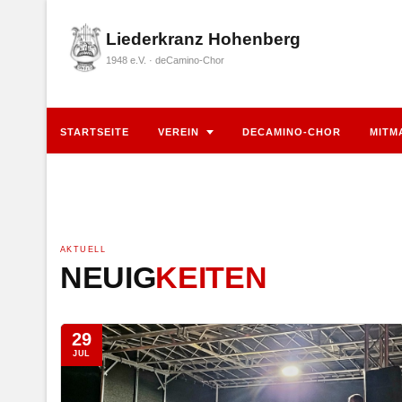
Liederkranz Hohenberg
1948 e.V. · deCamino-Chor
STARTSEITE
VEREIN
DECAMINO-CHOR
MITM
AKTUELL
NEUIG
KEITEN
29
JUL