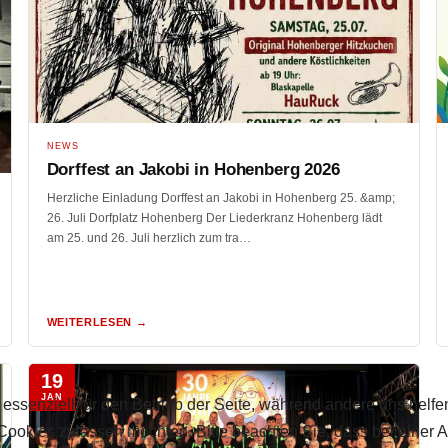
NEWS
Dorffest an Jakobi in Hohenberg 2026
Herzliche Einladung Dorffest an Jakobi in Hohenberg 25. &amp;
26. Juli Dorfplatz Hohenberg Der Liederkranz Hohenberg lädt
am 25. und 26. Juli herzlich zum tra…
WEITERLESEN →
19
JAN
 essenziell für den Betrieb der Seite, während andere uns helf
 Cookies zulassen möchten. Bitte beachten Sie, dass bei einer 