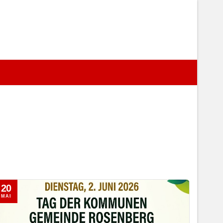
20
MAI