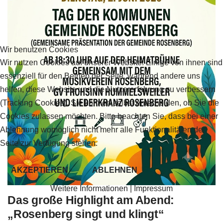
Wir benutzen Cookies
Wir nutzen Cookies auf unserer Website. Einige von ihnen sind
essenziell für den Betrieb der Seite, während andere uns
helfen, diese Website und die Nutzererfahrung zu verbessern
(Tracking Cookies). Sie können selbst entscheiden, ob Sie die
Cookies zulassen möchten. Bitte beachten Sie, dass bei einer
Ablehnung womöglich nicht mehr alle Funktionalitäten der
Seite zur Verfügung stehen.
AKZEPTIEREN
ABLEHNEN
Weitere Informationen
|
Impressum
Das große Highlight am Abend:
„Rosenberg singt und klingt“